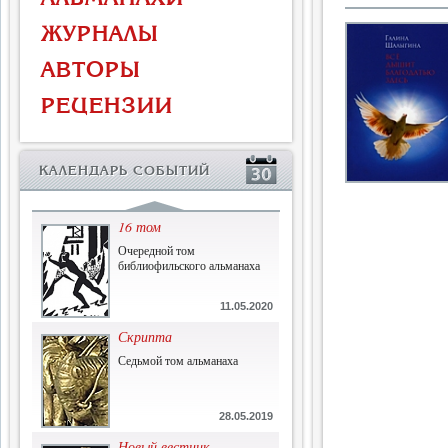
Власть и церковь
ЖУРНАЛЫ
Противостояние во время
массового голода
АВТОРЫ
1.07.2015
РЕЦЕНЗИИ
История и историческая
память
Сборник современной
КАЛЕНДАРЬ СОБЫТИЙ
исторической мысли
22.06.2015
16 том
Очередной том
библиофильского альманаха
11.05.2020
Скрипта
Седьмой том альманаха
28.05.2019
Новый вестник