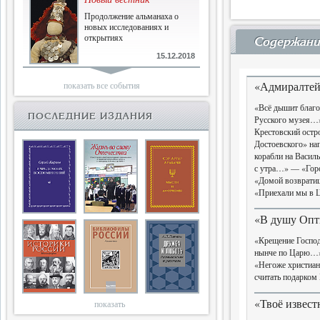
Продолжение альманаха о
новых исследованиях и
открытиях
Содержани
15.12.2018
Библиофилам
«Адмиралтейс
показать все события
Четырнадцатый и не последний
«Всё дышит благ
ПОСЛЕДНИЕ ИЗДАНИЯ
Русского музея…
Крестовский ост
10.03.2018
Достоевского» н
Двенадцатый
корабли на Васил
с утра…» — «Горо
Новый том Вестника истории,
«Домой возврати
литературы, искусства
«Приехали мы в Ц
25.09.2017
«В душу Оп
Книги блокады
«Крещение Госпо
Последняя книга Т.В.Сталевой
нынче по Царю…»
«Негоже христиа
считать подарко
15.06.2017
«Твоё известн
показать
Энциклопедия историков