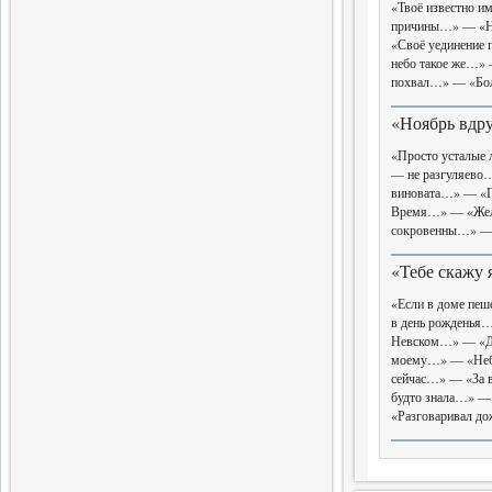
«Твоё известно им
Завершен выпуск трехтомного
причины…» — «Не
издания словаря
«Своё уединение
небо такое же…» 
14.06.2017
похвал…» — «Бол
Слова поэта
«Ноябрь вдр
Четвертая книга поэтической
серии
«Просто усталые
— не разгуляево
виновата…» — «Г
5.04.2017
Время…» — «Жела
Новые Библиофилы
сокровенны…» — 
Вышел в свет очередной том
«Тебе скажу
«Если в доме пе
31.03.2017
в день рожденья
Невском…» — «Де
Завершающая глава
моему…» — «Небо
истории меньшевизма
сейчас…» — «За в
Вышла седьмая часть
будто знала…» —
монографии
«Разговаривал д
20.02.2017
Одиннадцатый вестник