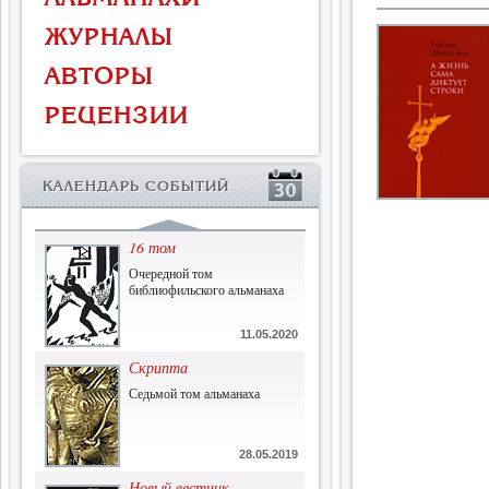
Власть и церковь
ЖУРНАЛЫ
Противостояние во время
массового голода
АВТОРЫ
1.07.2015
РЕЦЕНЗИИ
История и историческая
память
Сборник современной
КАЛЕНДАРЬ СОБЫТИЙ
исторической мысли
22.06.2015
16 том
Очередной том
библиофильского альманаха
11.05.2020
Скрипта
Седьмой том альманаха
28.05.2019
Новый вестник