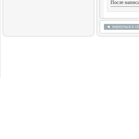
После написа
Готовится выход очередного
тома альманаха
2.04.2016
вернуться к с
Продолжение истории
меньшевизма
Выходит шестая часть
многотомной монографии
29.03.2016
12 Библиофилов
Вышел в свет очередной том
альманаха «Библиофилы
России»
28.03.2016
История Польши,
история России
Вышел в свет сборник статей
28.02.2016
Лирика Я.Волиру
Выход собрания избранных