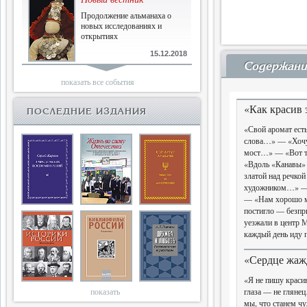
Продолжение альманаха о
новых исследованиях и
открытиях
15.12.2018
Содержани
Библиофилам
показать все события
Четырнадцатый и не последний
«Как красив 
ПОСЛЕДНИЕ ИЗДАНИЯ
«Свой аромат ест
10.03.2018
слова…» — «Хочу
Двенадцатый
мост…» — «Вот т
«Вдоль «Канавы»
Новый том Вестника истории,
златой над речк
литературы, искусства
художником…» — 
— «Нам хорошо м
25.09.2017
постигло — безп
уезжали в центр
Книги блокады
каждый день иду
Последняя книга Т.В.Сталевой
«Сердце жаж
«Я не пишу крас
15.06.2017
показать
глаза — не глян
Энциклопедия историков
мы, что станем ч