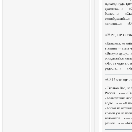
приходи туда, гд
Завершен выпуск трехтомного
сраженье…» — «Се
издания словаря
болью…» — «Сказ
сентябрьский…» —
14.06.2017
латинян…» — «О
Слова поэта
«Нет, не о с
Четвертая книга поэтической
серии
«Казалось, не на
в жизни — стать
«Вынули душу…» 
5.04.2017
оглядывайся наз
Новые Библиофилы
«Что за чудо это
радость…» — «Чт
Вышел в свет очередной том
«О Господе 
31.03.2017
«Сколько Вас, не
Россия…» — «Свя
Завершающая глава
«Благоухание лю
истории меньшевизма
воды…» — «Я по
Вышла седьмая часть
«Богом не остав
монографии
красой уж не пл
колоколов…» — «
20.02.2017
разное…» — «Бе
Одиннадцатый вестник