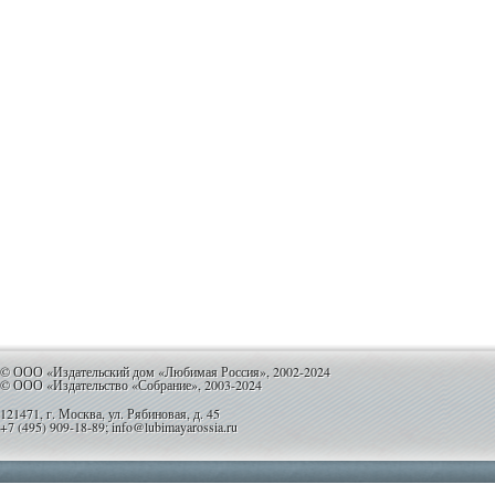
© ООО «Издательский дом «Любимая Россия», 2002-2024
© ООО «Издательство «Собрание», 2003-2024
121471, г. Москва, ул. Рябиновая, д. 45
+7 (495) 909-18-89; info@lubimayarossia.ru