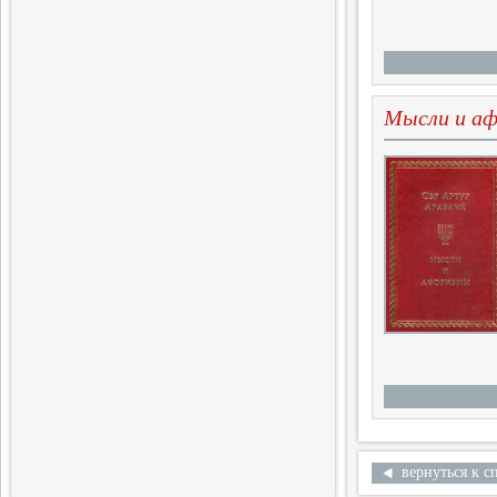
Готовится выход очередного
тома альманаха
2.04.2016
Продолжение истории
Мысли и а
меньшевизма
Выходит шестая часть
многотомной монографии
29.03.2016
12 Библиофилов
Вышел в свет очередной том
альманаха «Библиофилы
России»
28.03.2016
История Польши,
история России
Вышел в свет сборник статей
28.02.2016
Лирика Я.Волиру
вернуться к с
Выход собрания избранных