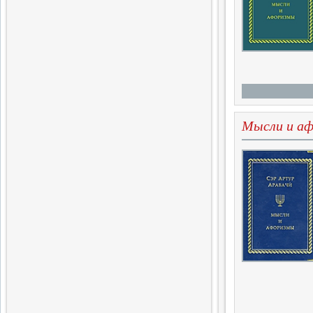
Завершен выпуск трехтомного
издания словаря
14.06.2017
Слова поэта
Четвертая книга поэтической
серии
Мысли и а
5.04.2017
Новые Библиофилы
Вышел в свет очередной том
31.03.2017
Завершающая глава
истории меньшевизма
Вышла седьмая часть
монографии
20.02.2017
Одиннадцатый вестник