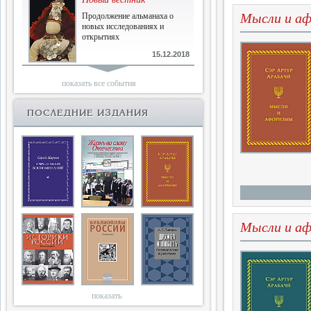
Мысли и а
Продолжение альманаха о
новых исследованиях и
открытиях
15.12.2018
Библиофилам
показать все события
Четырнадцатый и не последний
ПОСЛЕДНИЕ ИЗДАНИЯ
10.03.2018
Двенадцатый
Новый том Вестника истории,
литературы, искусства
25.09.2017
Мысли и а
Книги блокады
Последняя книга Т.В.Сталевой
15.06.2017
показать
Энциклопедия историков