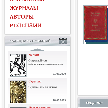
Власть и церковь
ЖУРНАЛЫ
Противостояние во время
массового голода
АВТОРЫ
1.07.2015
РЕЦЕНЗИИ
История и историческая
память
Сборник современной
КАЛЕНДАРЬ СОБЫТИЙ
исторической мысли
22.06.2015
16 том
Очередной том
библиофильского альманаха
11.05.2020
Скрипта
Седьмой том альманаха
28.05.2019
Издания
Новый вестник