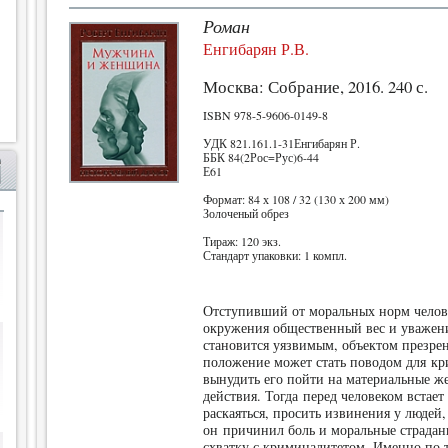
Роман
Енгибарян Р.В.
Москва: Собрание, 2016. 240 с.
ISBN 978-5-9606-0149-8
УДК 821.161.1-31Енгибарян Р.
ББК 84(2Рос=Рус)6-44
Е61
Формат: 84 х 108 / 32 (130 х 200 мм)
Золоченый обрез
Тираж: 120 экз.
Стандарт упаковки: 1 компл.
Отступивший от моральных норм человек
окружения общественный вес и уважени
становится уязвимым, объектом презрен
положение может стать поводом для к
вынудить его пойти на материальные ж
действия. Тогда перед человеком встае
раскаяться, просить извинения у людей
он причинил боль и моральные страдан
схватку с криминалитетом. Именно по 