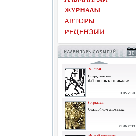
Власть и церковь
ЖУРНАЛЫ
Противостояние во время
массового голода
АВТОРЫ
1.07.2015
РЕЦЕНЗИИ
История и историческая
память
Сборник современной
КАЛЕНДАРЬ СОБЫТИЙ
исторической мысли
22.06.2015
16 том
Очередной том
библиофильского альманаха
11.05.2020
Скрипта
Седьмой том альманаха
28.05.2019
Новый вестник