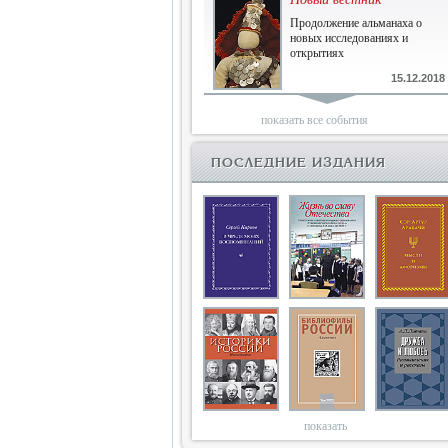
Продолжение альманаха о
новых исследованиях и
открытиях
15.12.2018
Библиофилам
показать все события
Четырнадцатый и не последний
ПОСЛЕДНИЕ ИЗДАНИЯ
10.03.2018
Двенадцатый
Новый том Вестника истории,
литературы, искусства
25.09.2017
Книги блокады
Последняя книга Т.В.Сталевой
15.06.2017
показать
Энциклопедия историков