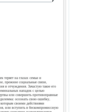
 теряет на глазах семьи и
е, прежние социальные связи,
ия и отчуждения. Зачастую такое его
риминальных нападок с целью
ертвы или совершить противоправные
т дилемма: осознать свою ошибку,
, которым своими действиями
ия, или вступить в бескомпромиссную
такому сценарию разворачиваются