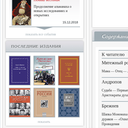
Продолжение альманаха о
новых исследованиях и
открытиях
15.12.2018
Библиофилам
показать все события
Содержани
Четырнадцатый и не последний
ПОСЛЕДНИЕ ИЗДАНИЯ
К читателю
10.03.2018
Мятежный р
Двенадцатый
Новый том Вестника истории,
Мама — Отец — Л
литературы, искусства
Андропов
25.09.2017
Судьба — Первые
Книги блокады
Аристократы духа
Последняя книга Т.В.Сталевой
Брежнев
Шапка Мономаха 
15.06.2017
дураков — «Охват
показать
Провидения
Энциклопедия историков