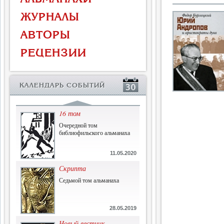
Власть и церковь
ЖУРНАЛЫ
Противостояние во время
массового голода
АВТОРЫ
1.07.2015
РЕЦЕНЗИИ
История и историческая
память
Сборник современной
КАЛЕНДАРЬ СОБЫТИЙ
исторической мысли
22.06.2015
16 том
Очередной том
библиофильского альманаха
11.05.2020
Скрипта
Седьмой том альманаха
28.05.2019
Новый вестник