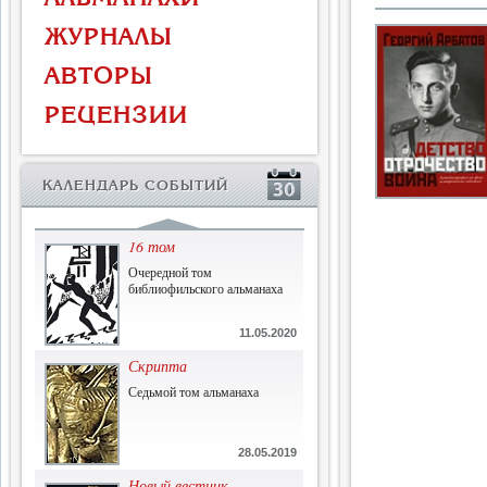
Власть и церковь
ЖУРНАЛЫ
Противостояние во время
массового голода
АВТОРЫ
1.07.2015
РЕЦЕНЗИИ
История и историческая
память
Сборник современной
КАЛЕНДАРЬ СОБЫТИЙ
исторической мысли
22.06.2015
16 том
Очередной том
библиофильского альманаха
11.05.2020
Скрипта
Седьмой том альманаха
28.05.2019
Новый вестник