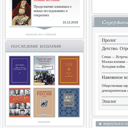
Продолжение альманаха о
новых исследованиях и
открытиях
Содержани
15.12.2018
Библиофилам
показать все события
Четырнадцатый и не последний
Пролог
ПОСЛЕДНИЕ ИЗДАНИЯ
Детство. Отр
10.03.2018
Семья — Встреча
Москва военная 
Двенадцатый
Холодная война
Новый том Вестника истории,
литературы, искусства
Навеянное в
Общественная нау
25.09.2017
демократическая 
Книги блокады
Эпилог
Последняя книга Т.В.Сталевой
15.06.2017
показать
вернуться к с
Энциклопедия историков