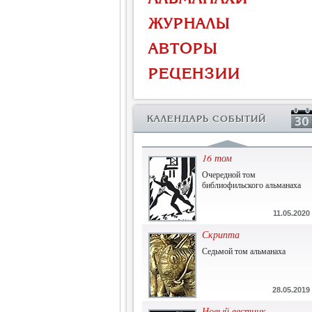
Власть и церковь
ЖУРНАЛЫ
Противостояние во время
массового голода
АВТОРЫ
1.07.2015
РЕЦЕНЗИИ
История и историческая
память
Сборник современной
КАЛЕНДАРЬ СОБЫТИЙ
исторической мысли
22.06.2015
16 том
Очередной том
библиофильского альманаха
11.05.2020
Скрипта
Седьмой том альманаха
28.05.2019
Новый вестник