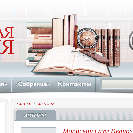
ия»
«Собрание»
Контакты
ГЛАВНАЯ
|
АВТОРЫ
АВТОРЫ
​Марискин Олег Иванов