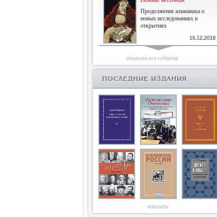
Продолжение альманаха о
новых исследованиях и
открытиях
15.12.2018
Библиофилам
показать все события
Четырнадцатый и не последний
ПОСЛЕДНИЕ ИЗДАНИЯ
10.03.2018
Двенадцатый
Новый том Вестника истории,
литературы, искусства
25.09.2017
Книги блокады
Последняя книга Т.В.Сталевой
15.06.2017
показать
Энциклопедия историков