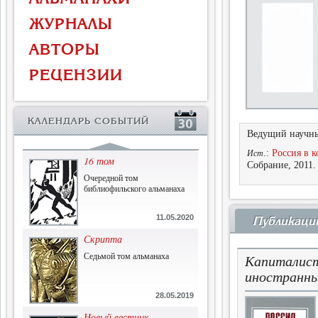
Власть и церковь
ЖУРНАЛЫ
Противостояние во время
массового голода
АВТОРЫ
1.07.2015
РЕЦЕНЗИИ
История и историческая
память
Сборник современной
КАЛЕНДАРЬ СОБЫТИЙ
исторической мысли
Ведущий научны
22.06.2015
.:
Россия в к
Ист
16 том
Собрание, 2011.
Очередной том
библиофильского альманаха
11.05.2020
Публикаци
Скрипта
Седьмой том альманаха
Капиталист
иностранны
28.05.2019
Новый вестник