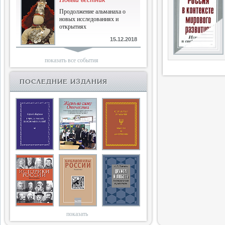
Продолжение альманаха о
новых исследованиях и
открытиях
15.12.2018
Библиофилам
показать все события
Четырнадцатый и не последний
ПОСЛЕДНИЕ ИЗДАНИЯ
10.03.2018
Двенадцатый
Новый том Вестника истории,
литературы, искусства
25.09.2017
Книги блокады
Последняя книга Т.В.Сталевой
15.06.2017
показать
Энциклопедия историков