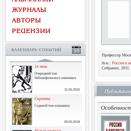
Власть и церковь
ЖУРНАЛЫ
Противостояние во время
массового голода
АВТОРЫ
1.07.2015
РЕЦЕНЗИИ
История и историческая
память
Сборник современной
КАЛЕНДАРЬ СОБЫТИЙ
исторической мысли
Профессор Моско
22.06.2015
.:
Россия в к
Ист
16 том
Собрание, 2011.
Очередной том
библиофильского альманаха
11.05.2020
Публикаци
Скрипта
Седьмой том альманаха
Особенност
28.05.2019
Новый вестник