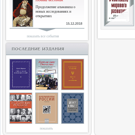
Продолжение альманаха о
новых исследованиях и
открытиях
15.12.2018
Библиофилам
показать все события
Четырнадцатый и не последний
ПОСЛЕДНИЕ ИЗДАНИЯ
10.03.2018
Двенадцатый
Новый том Вестника истории,
литературы, искусства
25.09.2017
Книги блокады
Последняя книга Т.В.Сталевой
15.06.2017
показать
Энциклопедия историков