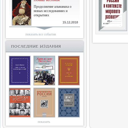
Продолжение альманаха о
новых исследованиях и
открытиях
15.12.2018
Библиофилам
показать все события
Четырнадцатый и не последний
ПОСЛЕДНИЕ ИЗДАНИЯ
10.03.2018
Двенадцатый
Новый том Вестника истории,
литературы, искусства
25.09.2017
Книги блокады
Последняя книга Т.В.Сталевой
15.06.2017
показать
Энциклопедия историков