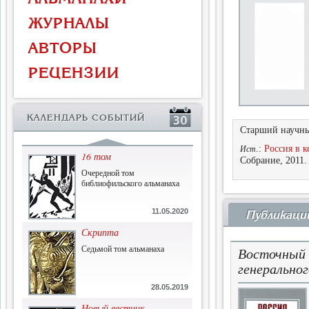
Власть и церковь
ЖУРНАЛЫ
Противостояние во время
массового голода
АВТОРЫ
1.07.2015
РЕЦЕНЗИИ
История и историческая
память
Сборник современной
КАЛЕНДАРЬ СОБЫТИЙ
исторической мысли
Старший научны
22.06.2015
.:
Россия в к
Ист
16 том
Собрание, 2011.
Очередной том
библиофильского альманаха
11.05.2020
Публикаци
Скрипта
Седьмой том альманаха
Восточный 
генеральног
28.05.2019
Новый вестник