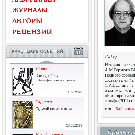
Власть и церковь
ЖУРНАЛЫ
Противостояние во время
массового голода
АВТОРЫ
1.07.2015
РЕЦЕНЗИИ
История и историческая
память
Сборник современной
КАЛЕНДАРЬ СОБЫТИЙ
исторической мысли
1942 г.р.
22.06.2015
Историк литера
16 том
А.М.Горького Р
Очередной том
Полного собрани
библиофильского альманаха
составителей (т
С.А.Есенина» в 
издатель»: «Анд
11.05.2020
«К истории дел
Скрипта
годы)» (2001) и 
Седьмой том альманаха
.:
Библиофилы
Ист
28.05.2019
Публикаци
Новый вестник