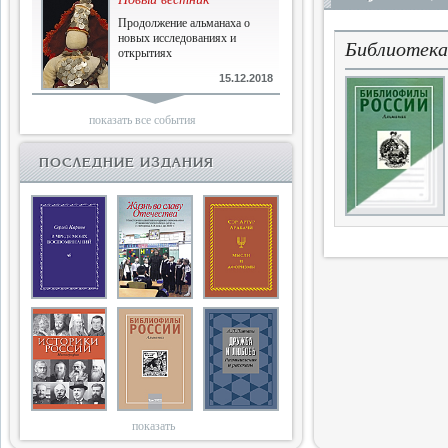
Продолжение альманаха о
новых исследованиях и
Библиотека
открытиях
15.12.2018
Библиофилам
показать все события
Четырнадцатый и не последний
ПОСЛЕДНИЕ ИЗДАНИЯ
10.03.2018
Двенадцатый
Новый том Вестника истории,
литературы, искусства
25.09.2017
Книги блокады
Последняя книга Т.В.Сталевой
15.06.2017
показать
Энциклопедия историков