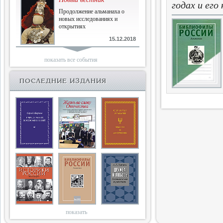
годах и ег
Продолжение альманаха о
новых исследованиях и
открытиях
15.12.2018
Библиофилам
показать все события
Четырнадцатый и не последний
ПОСЛЕДНИЕ ИЗДАНИЯ
10.03.2018
Двенадцатый
Новый том Вестника истории,
литературы, искусства
25.09.2017
Книги блокады
Последняя книга Т.В.Сталевой
15.06.2017
показать
Энциклопедия историков