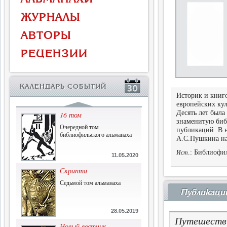
Власть и церковь
ЖУРНАЛЫ
Противостояние во время
массового голода
АВТОРЫ
1.07.2015
РЕЦЕНЗИИ
История и историческая
память
Сборник современной
КАЛЕНДАРЬ СОБЫТИЙ
исторической мысли
Историк и книго
22.06.2015
европейских кул
Десять лет была
16 том
знаменитую биб
Очередной том
публикаций. В 
библиофильского альманаха
А.С.Пушкина на
.: Библиофил
Ист
11.05.2020
Скрипта
Седьмой том альманаха
Публикаци
28.05.2019
Путешестви
Новый вестник