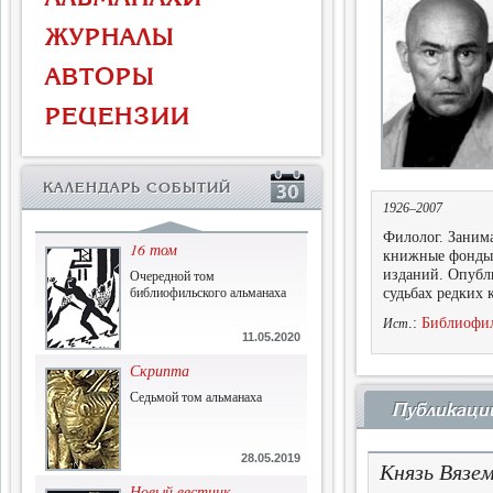
Власть и церковь
ЖУРНАЛЫ
Противостояние во время
массового голода
АВТОРЫ
1.07.2015
РЕЦЕНЗИИ
История и историческая
память
Сборник современной
КАЛЕНДАРЬ СОБЫТИЙ
исторической мысли
1926–2007
22.06.2015
Филолог. Занима
16 том
книжные фонды 
Очередной том
изданий. Опубл
библиофильского альманаха
судьбах редких 
.:
Библиофил
Ист
11.05.2020
Скрипта
Седьмой том альманаха
Публикаци
28.05.2019
Князь Вязе
Новый вестник