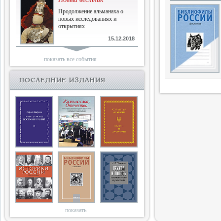
Продолжение альманаха о
новых исследованиях и
открытиях
15.12.2018
Библиофилам
показать все события
Четырнадцатый и не последний
ПОСЛЕДНИЕ ИЗДАНИЯ
10.03.2018
Двенадцатый
Новый том Вестника истории,
литературы, искусства
25.09.2017
Книги блокады
Последняя книга Т.В.Сталевой
15.06.2017
показать
Энциклопедия историков