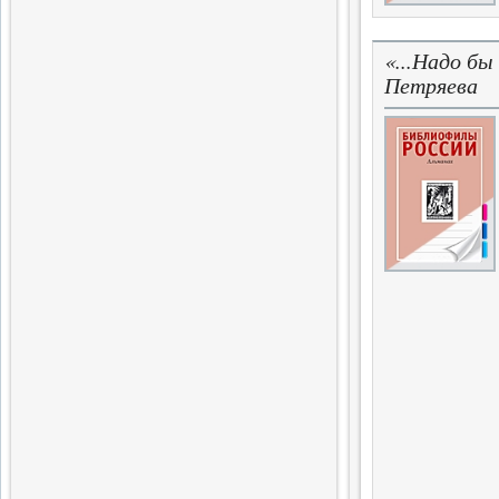
Завершен выпуск трехтомного
издания словаря
«...Надо бы
Петряева
14.06.2017
Слова поэта
Четвертая книга поэтической
серии
5.04.2017
Новые Библиофилы
Вышел в свет очередной том
31.03.2017
Завершающая глава
истории меньшевизма
Вышла седьмая часть
монографии
20.02.2017
Одиннадцатый вестник