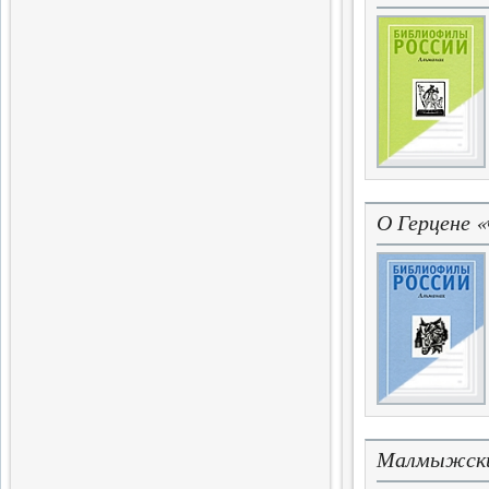
массового голода
1.07.2015
История и историческая
память
Сборник современной
исторической мысли
22.06.2015
16 том
О Герцене 
Очередной том
библиофильского альманаха
11.05.2020
Скрипта
Седьмой том альманаха
28.05.2019
Новый вестник
Малмыжски
Продолжение альманаха о
новых исследованиях и