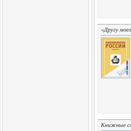
Готовится выход очередного
тома альманаха
2.04.2016
Продолжение истории
«Другу моем
меньшевизма
Выходит шестая часть
многотомной монографии
29.03.2016
12 Библиофилов
Вышел в свет очередной том
альманаха «Библиофилы
России»
28.03.2016
История Польши,
история России
Вышел в свет сборник статей
28.02.2016
Лирика Я.Волиру
Книжные со
Выход собрания избранных