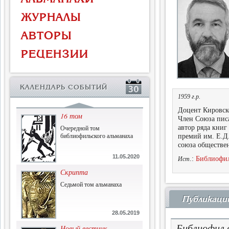
Власть и церковь
ЖУРНАЛЫ
Противостояние во время
массового голода
АВТОРЫ
1.07.2015
РЕЦЕНЗИИ
История и историческая
память
Сборник современной
КАЛЕНДАРЬ СОБЫТИЙ
исторической мысли
1959 г.р.
22.06.2015
Доцент Кировск
16 том
Член Союза писа
Очередной том
автор ряда книг
библиофильского альманаха
премий им. Е.Д
союза обществе
11.05.2020
.:
Библиофил
Ист
Скрипта
Седьмой том альманаха
Публикаци
28.05.2019
Библиофил 
Новый вестник