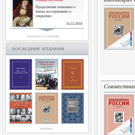
Продолжение альманаха о
новых исследованиях и
открытиях
15.12.2018
Библиофилам
показать все события
Четырнадцатый и не последний
ПОСЛЕДНИЕ ИЗДАНИЯ
10.03.2018
Двенадцатый
Новый том Вестника истории,
литературы, искусства
Совместная
25.09.2017
Книги блокады
Последняя книга Т.В.Сталевой
15.06.2017
показать
Энциклопедия историков