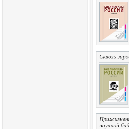
стихотворений
1.11.2015
Иконография науки
прошлого и настоящего
Биографии историков глазами
их времени
2.10.2015
Сквозь зар
Исследование древнего
мира
Четвертый том
альманаха «Scripta antiqua»
1.10.2015
Четыре Я
Воспоминания и размышления
о Константине Симонове
1.10.2015
Прижизненн
Власть и церковь
научной биб
Противостояние во время