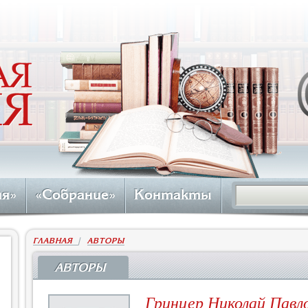
ия»
«Собрание»
Контакты
ГЛАВНАЯ
|
АВТОРЫ
АВТОРЫ
Гринцер Николай Павл