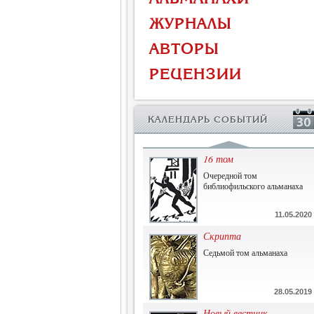
Власть и церковь
ЖУРНАЛЫ
Противостояние во время
массового голода
АВТОРЫ
1.07.2015
РЕЦЕНЗИИ
История и историческая
память
Сборник современной
КАЛЕНДАРЬ СОБЫТИЙ
исторической мысли
22.06.2015
16 том
Очередной том
библиофильского альманаха
11.05.2020
Скрипта
Седьмой том альманаха
28.05.2019
Новый вестник