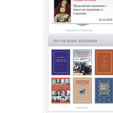
Продолжение альманаха о
новых исследованиях и
открытиях
15.12.2018
Библиофилам
показать все события
Четырнадцатый и не последний
ПОСЛЕДНИЕ ИЗДАНИЯ
10.03.2018
Двенадцатый
Новый том Вестника истории,
литературы, искусства
25.09.2017
Книги блокады
Последняя книга Т.В.Сталевой
15.06.2017
показать
Энциклопедия историков