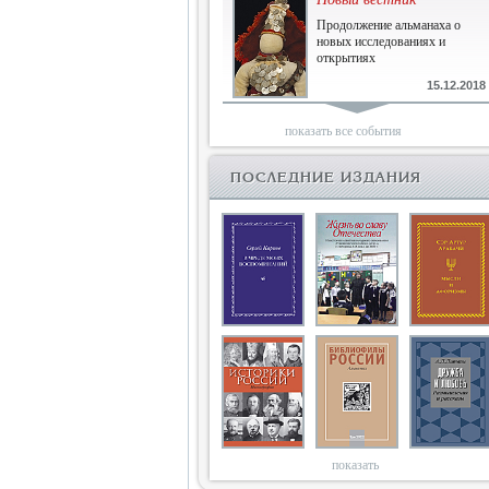
Продолжение альманаха о
новых исследованиях и
открытиях
15.12.2018
Библиофилам
показать все события
Четырнадцатый и не последний
ПОСЛЕДНИЕ ИЗДАНИЯ
10.03.2018
Двенадцатый
Новый том Вестника истории,
литературы, искусства
25.09.2017
Книги блокады
Последняя книга Т.В.Сталевой
15.06.2017
показать
Энциклопедия историков