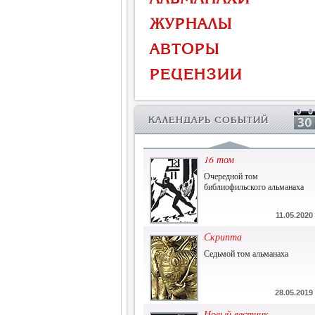
Власть и церковь
ЖУРНАЛЫ
Противостояние во время
массового голода
АВТОРЫ
1.07.2015
РЕЦЕНЗИИ
История и историческая
память
Сборник современной
КАЛЕНДАРЬ СОБЫТИЙ
исторической мысли
22.06.2015
16 том
Очередной том
библиофильского альманаха
11.05.2020
Скрипта
Седьмой том альманаха
28.05.2019
Новый вестник