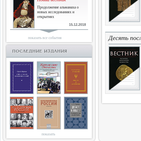
Продолжение альманаха о
новых исследованиях и
открытиях
15.12.2018
Библиофилам
Десять пос
показать все события
Четырнадцатый и не последний
ПОСЛЕДНИЕ ИЗДАНИЯ
10.03.2018
Двенадцатый
Новый том Вестника истории,
литературы, искусства
25.09.2017
Книги блокады
Последняя книга Т.В.Сталевой
15.06.2017
показать
Энциклопедия историков