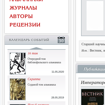
Власть и церковь
ЖУРНАЛЫ
Противостояние во время
массового голода
АВТОРЫ
1.07.2015
РЕЦЕНЗИИ
История и историческая
память
Сборник современной
КАЛЕНДАРЬ СОБЫТИЙ
исторической мысли
Старший научны
22.06.2015
.: Вестник, 
Ист
16 том
Очередной том
библиофильского альманаха
Публикаци
11.05.2020
Скрипта
Императорс
Седьмой том альманаха
28.05.2019
Новый вестник