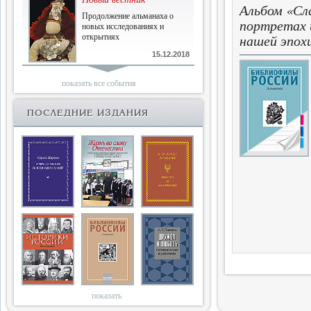
Альбом «Сл
Продолжение альманаха о
портретах 
новых исследованиях и
открытиях
нашей эпох
15.12.2018
Библиофилам
показать все события
Четырнадцатый и не последний
ПОСЛЕДНИЕ ИЗДАНИЯ
10.03.2018
Двенадцатый
Новый том Вестника истории,
литературы, искусства
25.09.2017
Книги блокады
Последняя книга Т.В.Сталевой
15.06.2017
показать
Энциклопедия историков