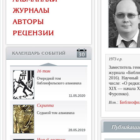
Власть и церковь
ЖУРНАЛЫ
Противостояние во время
массового голода
АВТОРЫ
1.07.2015
РЕЦЕНЗИИ
История и историческая
память
Сборник современной
КАЛЕНДАРЬ СОБЫТИЙ
исторической мысли
1973 г.р.
22.06.2015
Заместитель ген
16 том
журнала «Библио
Очередной том
2016). Научный 
библиофильского альманаха
числе: «О редк
XIX — начала ХХ
Фурсенко).
11.05.2020
.:
Библиофил
Ист
Скрипта
Седьмой том альманаха
Публикаци
28.05.2019
Новый вестник