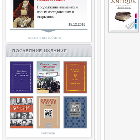
Продолжение альманаха о
новых исследованиях и
открытиях
15.12.2018
Библиофилам
показать все события
Четырнадцатый и не последний
ПОСЛЕДНИЕ ИЗДАНИЯ
10.03.2018
Двенадцатый
Новый том Вестника истории,
литературы, искусства
25.09.2017
Книги блокады
Последняя книга Т.В.Сталевой
15.06.2017
показать
Энциклопедия историков