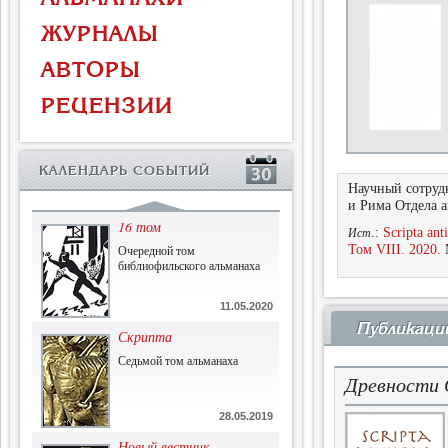
Власть и церковь
ЖУРНАЛЫ
Противостояние во время
массового голода
АВТОРЫ
1.07.2015
РЕЦЕНЗИИ
История и историческая
память
Сборник современной
КАЛЕНДАРЬ СОБЫТИЙ
исторической мысли
Научный сотруд
22.06.2015
и Рима Отдела 
16 том
.:
Scripta an
Ист
Очередной том
Том VIII. 2020.
М
библиофильского альманаха
11.05.2020
Публикаци
Скрипта
Седьмой том альманаха
Древности 
28.05.2019
Новый вестник