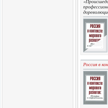
«Происшедш
Завершен выпуск трехтомного
профессион
издания словаря
дореволюци
14.06.2017
Слова поэта
Четвертая книга поэтической
серии
5.04.2017
Новые Библиофилы
Вышел в свет очередной том
Россия в к
31.03.2017
Завершающая глава
истории меньшевизма
Вышла седьмая часть
монографии
20.02.2017
Одиннадцатый вестник