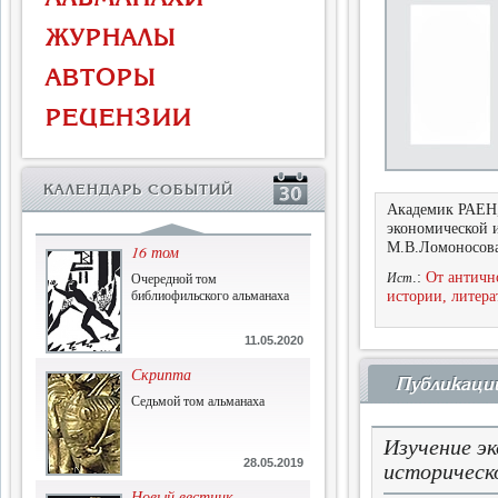
Власть и церковь
ЖУРНАЛЫ
Противостояние во время
массового голода
АВТОРЫ
1.07.2015
РЕЦЕНЗИИ
История и историческая
память
Сборник современной
КАЛЕНДАРЬ СОБЫТИЙ
исторической мысли
Академик РАЕН,
22.06.2015
экономической и
М.В.Ломоносова
16 том
Очередной том
.:
От античн
Ист
библиофильского альманаха
истории, литера
11.05.2020
Скрипта
Публикаци
Седьмой том альманаха
Изучение э
28.05.2019
историческ
Новый вестник