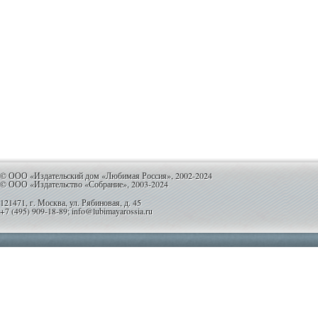
© ООО «Издательский дом «Любимая Россия», 2002-2024
© ООО «Издательство «Собрание», 2003-2024
121471, г. Москва, ул. Рябиновая, д. 45
+7 (495) 909-18-89; info@lubimayarossia.ru