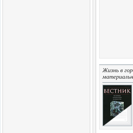
Готовится выход очередного
тома альманаха
2.04.2016
Продолжение истории
меньшевизма
Выходит шестая часть
многотомной монографии
29.03.2016
12 Библиофилов
Вышел в свет очередной том
Жизнь в го
альманаха «Библиофилы
материальн
России»
28.03.2016
История Польши,
история России
Вышел в свет сборник статей
28.02.2016
Лирика Я.Волиру
Выход собрания избранных