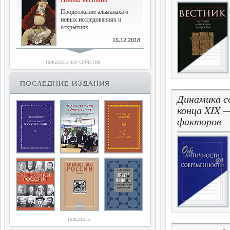
Продолжение альманаха о
новых исследованиях и
открытиях
15.12.2018
Библиофилам
показать все события
Четырнадцатый и не последний
ПОСЛЕДНИЕ ИЗДАНИЯ
Динамика с
10.03.2018
конца XIX 
Двенадцатый
факторов
Новый том Вестника истории,
литературы, искусства
25.09.2017
Книги блокады
Последняя книга Т.В.Сталевой
15.06.2017
показать
Энциклопедия историков