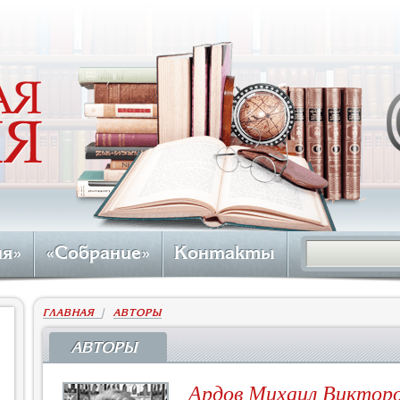
ия»
«Собрание»
Контакты
ГЛАВНАЯ
|
АВТОРЫ
АВТОРЫ
Ардов Михаил Виктор