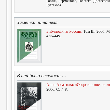
Гоголя, Лермонтова, Толстого, Достоевск
Булгакова...
Заметки читателя
Библиофилы России.
Том III. 2006. 
438–449.
В ней была веселость...
Анна Ахматова: «Озорство мое, окаян
2006. С. 7–8.