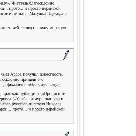
ему». Читатель благосклонно
.., прото... и просто иерейской
сные истины», «Матушка Надежда и
ицист, чей взгляд на нашу мирскую
хаил Ардов получил известность,
агосклонно приняли его
графомане» и «Все к лучшему».
жанрах как публицист («Прописные
уровед («Улыбка и мурлыканье») и
икого русского писателя Николая
рхи.., прото… и просто иерейской