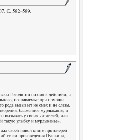
7. С. 582–589.
есы Гоголя это поэзия в действии, а
льного, познаваемые при помощи
о рода вызывает не смех и не слезы,
творения, блаженное мурлыканье, и
ен вызывать у своих читателей, или
лей такую улыбку и мурлыканье».
 дал своей новой книге протоиерей
ий стали произведения Пушкина,