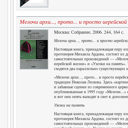
Мелочи архи..., прото... и просто иерейско
Москва: Собрание, 2006. 244, 164 с.
Мелочи архи..., прото... и просто иерейс
Настоящая книга, принадлежащая перу из
протоиерея Михаила Ардова, состоит из д
самостоятельных произведений — «Мелочи 
иерейской жизни» и «Узелки на память».
сходятся два параллельно существующих 
«Мелочи архи..., прото... и просто иерей
традиции Николая Лескова. Здесь «карти
и забавные сценки из современного церко
опубликованные в 1995 году «Мелочи...» 
и вот они опять выходят в свет в дополн
Узелки на память
Настоящая книга, принадлежащая перу из
протоиерея Михаила Ардова, состоит из д
самостоятельных произведений — «Мелочи 