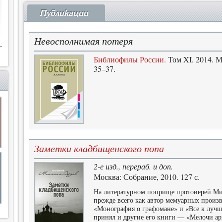
Публикации
Невосполнимая потеря
Библиофилы России.
Том XI. 2014. М
35–37.
Заметки кладбищенского попа
2-е изд., перераб. и доп.
Москва: Собрание, 2010. 127 с.
На литературном поприще протоиерей Ми
прежде всего как автор мемуарных произ
«Монография о графомане» и «Все к лучш
принял и другие его книги — «Мелочи ар