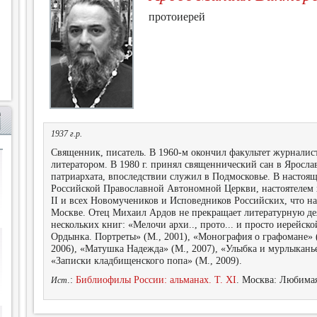
протоиерей
1937 г.р.
Священник, писатель. В 1960-м окончил факультет журнали
литератором. В 1980 г. принял священнический сан в Яросл
патриархата, впоследствии служил в Подмосковье. В настоящ
Российской Православной Автономной Церкви, настоятелем 
II и всех Новомучеников и Исповедников Российских, что н
Москве. Отец Михаил Ардов не прекращает литературную дея
нескольких книг: «Мелочи архи.., прото... и просто иерейск
Ордынка. Портреты» (М., 2001), «Монография о графомане» (
2006), «Матушка Надежда» (М., 2007), «Улыбка и мурлыканье
«Записки кладбищенского попа» (М., 2009).
.:
Библиофилы России: альманах. Т. XI
. Москва: Любимая
Ист