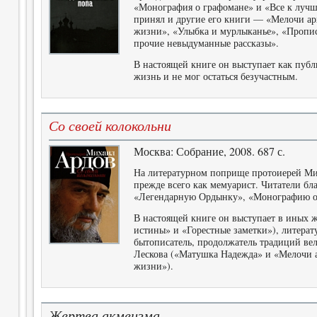
«Монография о графомане» и «Все к лучш
принял и другие его книги — «Мелочи архи
жизни», «Улыбка и мурлыканье», «Пропи
прочие невыдуманные рассказы».
В настоящей книге он выступает как публ
жизнь и не мог остаться безучастным.
Со своей колокольни
Москва: Собрание, 2008. 687 с.
На литературном поприще протоиерей Ми
прежде всего как мемуарист. Читатели бл
«Легендарную Ордынку», «Монографию о 
В настоящей книге он выступает в иных 
истины» и «Горестные заметки»), литерат
бытописатель, продолжатель традиций вел
Лескова («Матушка Надежда» и «Мелочи а
жизни»).
Жертва акмеизма