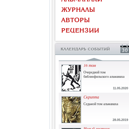
Власть и церковь
ЖУРНАЛЫ
Противостояние во время
массового голода
АВТОРЫ
1.07.2015
РЕЦЕНЗИИ
История и историческая
память
Сборник современной
КАЛЕНДАРЬ СОБЫТИЙ
исторической мысли
22.06.2015
16 том
Очередной том
библиофильского альманаха
11.05.2020
Скрипта
Седьмой том альманаха
28.05.2019
Новый вестник