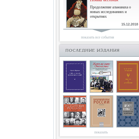
Продолжение альманаха о
новых исследованиях и
открытиях
15.12.2018
Библиофилам
показать все события
Четырнадцатый и не последний
ПОСЛЕДНИЕ ИЗДАНИЯ
10.03.2018
Двенадцатый
Новый том Вестника истории,
литературы, искусства
25.09.2017
Книги блокады
Последняя книга Т.В.Сталевой
15.06.2017
показать
Энциклопедия историков