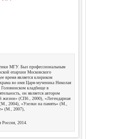
стики МГУ. Был профессиональным
авской епархии Московского
ее время является клириком
храма во имя Царя-мученика Николая
а Головинском кладбище в
тельность, он является автором
ой жизни» (СПб., 2000), «Легендарная
М., 2004), «Узелки на память» (М.,
» (М., 2007),
 Россия, 2014.