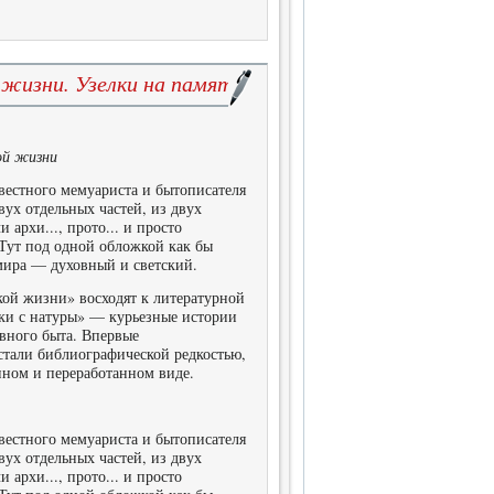
й жизни. Узелки на память
кой жизни
вестного мемуариста и бытописателя
вух отдельных частей, из двух
архи..., прото... и просто
 Тут под одной обложкой как бы
мира — духовный и светский.
ской жизни» восходят к литературной
нки с натуры» — курьезные истории
вного быта. Впервые
стали библиографической редкостью,
енном и переработанном виде.
вестного мемуариста и бытописателя
вух отдельных частей, из двух
архи..., прото... и просто